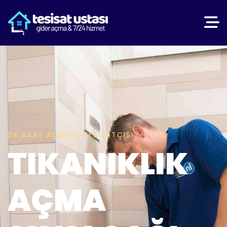
24 SAAT AÇIK SU TESISATÇISI
TIKANIKLIK
AÇMA